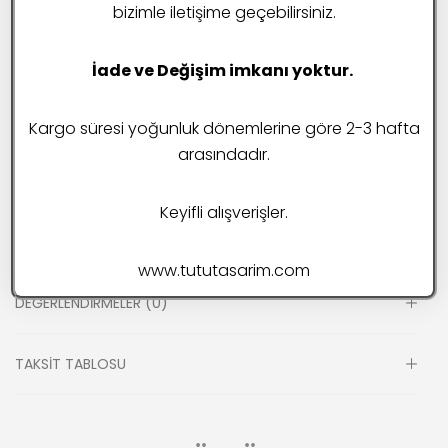
SEPETE EKLE
bizimle iletişime geçebilirsiniz.
İade ve Değişim imkanı yoktur.
Favorilere Ekle
Kargo süresi yoğunluk dönemlerine göre 2-3 hafta
Stok kodu:
000000002
arasındadır.
Kategoriler:
Kışlık Kaban
Keyifli alışverişler.
EK BILGI
www.tututasarim.com
DEĞERLENDIRMELER (0)
TAKSIT TABLOSU