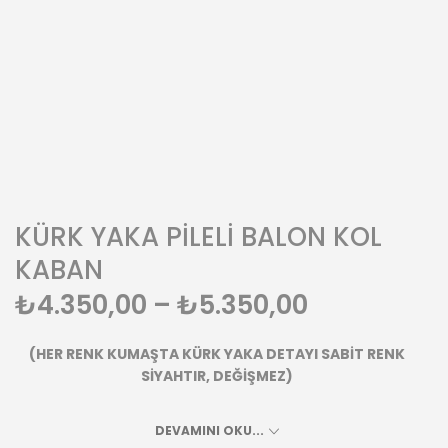
KÜRK YAKA PİLELİ BALON KOL
KABAN
₺
4.350,00
–
₺
5.350,00
(HER RENK KUMAŞTA KÜRK YAKA DETAYI SABİT RENK
SİYAHTIR, DEĞİŞMEZ)
Merhaba sayfamıza hoşgeldiniz Tu.Tu.Tasarımı tercih
DEVAMINI OKU...