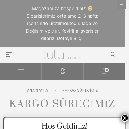
Mağazamıza hoşgeldiniz
Siparişlerimiz ortalama 2-3 hafta
içerisinde üretilmektedir. İade ve
Değişim yoktur. Keyifli alışverişler
dileriz.
Detaylı Bilgi
0
ANA SAYFA
KARGO SÜRECIMIZ
KARGO SÜRECIMIZ
X
Hoş Geldiniz!