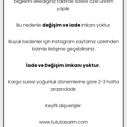
bilgilerini eklediğiniz taktirde sizlere özel üretim
1 Beden (36-38)
2 Beden (40-42)
yapılır.
125 cm ürün boyu
130 cm ürün boyu
Bu nedenle
değişim ve iade
imkanı yoktur.
135 cm ürün boyu
140 cm ürün boyu
Büyük bedenler için Instagram sayfamız üzerinden
bizimle iletişime geçebilirsiniz.
İade ve Değişim imkanı yoktur.
SEPETE EKLE
Kargo süresi yoğunluk dönemlerine göre 2-3 hafta
arasındadır.
Favorilere Ekle
Keyifli alışverişler.
Stok kodu:
2025000004
www.tututasarim.com