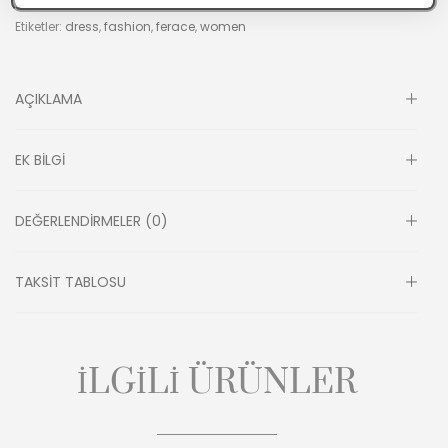
Kategoriler:
Ferace
Etiketler:
dress
,
fashion
,
ferace
,
women
AÇIKLAMA
EK BILGI
DEĞERLENDIRMELER (0)
TAKSIT TABLOSU
İLGILI ÜRÜNLER