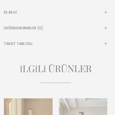
Bu nedenle iade ve değişim mevcut değildir. Bilinçli sipariş
vermenizi rica ederiz.
EK BILGI
Büyük bedenler siparişe özel ölçü ile hazırlanır. Bilgi için DM
DEĞERLENDIRMELER (0)
TAKSIT TABLOSU
İLGILI ÜRÜNLER