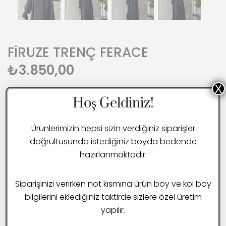
FIRUZE TRENÇ FERACE
₺
3.850,00
X
FİRUZE
TRENÇ FERACE
Hoş Geldiniz!
Merhaba sayfamıza hoşgeldiniz Tu.Tu.Tasarımı
tercih
Ürünlerimizin hepsi sizin verdiğiniz siparişler
ettiğiniz için teşekkür ederiz
DEVAMINI OKU...
doğrultusunda istediğiniz boyda bedende
hazırlanmaktadır.
Ürün 140cm boydadır.
KARŞILAŞTIR
Siparişinizi verirken not kısmına ürün boy ve kol boy
-Gizli fermuar kapama üründür.
bilgilerini eklediğiniz taktirde sizlere özel üretim
1 Beden (36-38)
2 Beden (40-42)
yapılır.
-Sivri yakalıdır