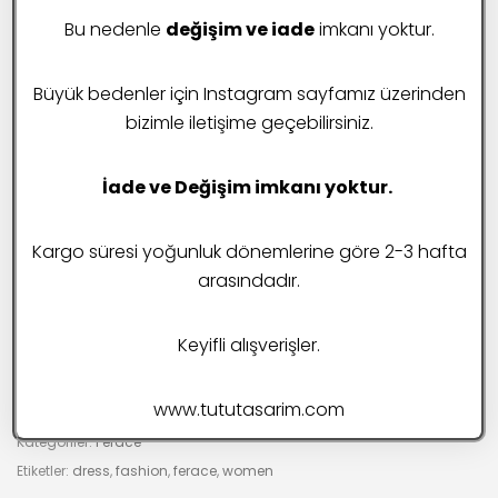
125 cm ürün boyu
130 cm ürün boyu
Bu nedenle
değişim ve iade
imkanı yoktur.
1 beden 36-38 ( Göğüs 100 cm Basen 112 cm)
135 cm ürün boyu
140 cm ürün boyu
Büyük bedenler için Instagram sayfamız üzerinden
2 beden 40- 42 ( Göğüs 106 cm Basen 116 cm
bizimle iletişime geçebilirsiniz.
Ölçüler – + 3 cm olabilir
İade ve Değişim imkanı yoktur.
Kumaşı 1. Kalite KREP KUMAŞTIR!
Kargo süresi yoğunluk dönemlerine göre 2-3 hafta
SEPETE EKLE
(Kumaş yaz ve bahar aylarına uygun dökümlü tril tiril
arasındadır.
duran akışkan bi kumaştır üstünüze yapışmaz terletmez
bunaltmaz tiftiklenme yapmaz uzun süre kullanıma
Favorilere Ekle
Keyifli alışverişler.
uygundur.
www.tututasarim.com
Konforlu kumaş ve modeldir !
)
Stok kodu:
10001-1-1
Kategoriler:
Ferace
Not: Tüm ürünlerimiz sipariş üzerine hazırlanır. Hazır stok
Etiketler:
dress
,
fashion
,
ferace
,
women
bulunmamaktadır.