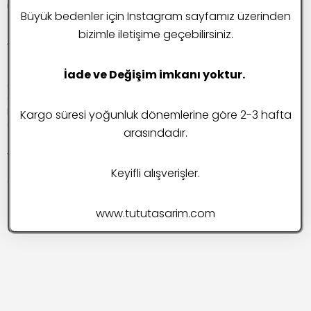
Tutu Tasarım
Büyük bedenler için Instagram sayfamız üzerinden
bizimle iletişime geçebilirsiniz.
İletişim
İade ve Değişim imkanı yoktur.
Ödeme ve Teslimat
Geri Ödeme ve İade Politikası
Mesafeli Satış Sözleşmesi
Kargo süresi yoğunluk dönemlerine göre 2-3 hafta
Gizlilik ve Güvenlik
arasındadır.
Keyifli alışverişler.
Copyright © 2026 Tutu Tasarım | Powered by Tutu Tasarım
www.tututasarim.com