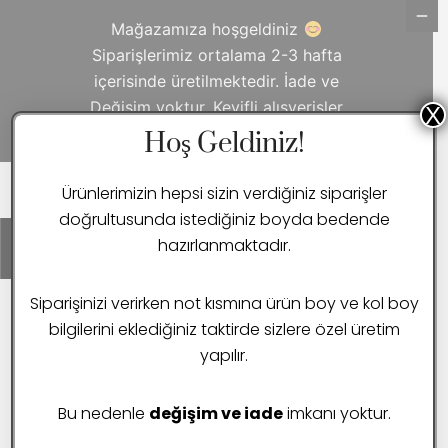
Mağazamıza hoşgeldiniz
Siparişlerimiz ortalama 2-3 hafta
içerisinde üretilmektedir. İade ve
Değişim yoktur. Keyifli alışverişler
X
dileriz.
Detaylı Bilgi
Hoş Geldiniz!
Ürünlerimizin hepsi sizin verdiğiniz siparişler
doğrultusunda istediğiniz boyda bedende
hazırlanmaktadır.
0
Siparişinizi verirken not kısmına ürün boy ve kol boy
ANA SAYFA
ÖDEME
bilgilerini eklediğiniz taktirde sizlere özel üretim
ÖDEME
yapılır.
Bu nedenle
değişim ve iade
imkanı yoktur.