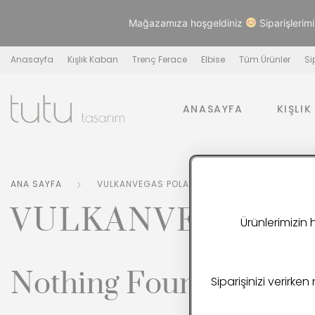
Mağazamıza hoşgeldiniz
Siparişlerimi
Anasayfa
Kışlık Kaban
Trenç Ferace
Elbise
Tüm Ürünler
Si
ANASAYFA
KIŞLI
ANA SAYFA
VULKANVEGAS POLAND
VULKANVEGAS P
Ürünlerimizin
Nothing Found
Siparişinizi verirken