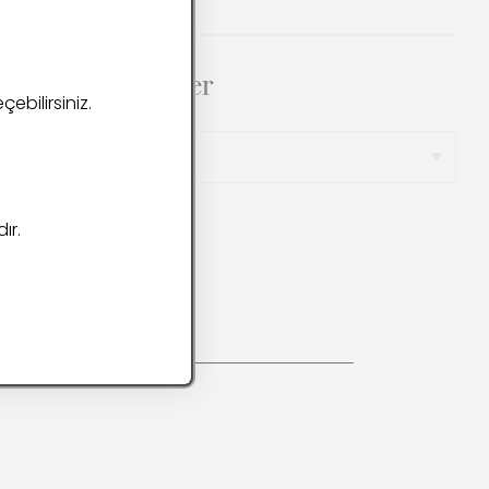
Arşivler
ebilirsiniz.
ır.