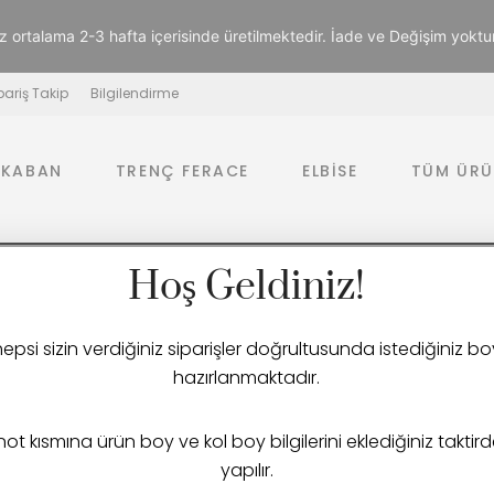
z ortalama 2-3 hafta içerisinde üretilmektedir. İade ve Değişim yoktur. K
pariş Takip
Bilgilendirme
K KABAN
TRENÇ FERACE
ELBISE
TÜM ÜRÜ
Hoş Geldiniz!
BILGILENDIRME
OLAND
 hepsi sizin verdiğiniz siparişler doğrultusunda istediğiniz
hazırlanmaktadır.
 not kısmına ürün boy ve kol boy bilgilerini eklediğiniz taktir
yapılır.