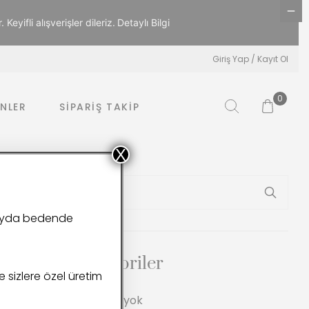
eyifli alışverişler dileriz.
Detaylı Bilgi
Giriş Yap / Kayıt Ol
0
NLER
SIPARIŞ TAKIP
X
 boyda bedende
Kategoriler
de sizlere özel üretim
Kategori yok