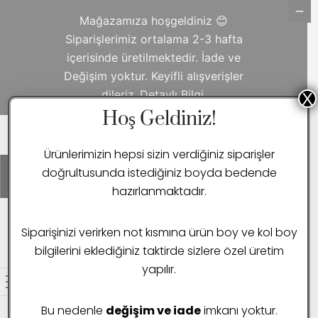
Mağazamıza hoşgeldiniz 😊
Siparişlerimiz ortalama 2-3 hafta
içerisinde üretilmektedir. İade ve
Değişim yoktur. Keyifli alışverişler
dileriz.
Detaylı Bilgi
X
Hoş Geldiniz!
Ürünlerimizin hepsi sizin verdiğiniz siparişler
doğrultusunda istediğiniz boyda bedende
0
hazırlanmaktadır.
ANA SAYFA
MOSTBET INDIA
Siparişinizi verirken not kısmına ürün boy ve kol boy
MOSTBET INDIA
bilgilerini eklediğiniz taktirde sizlere özel üretim
yapılır.
Nothing Found
Bu nedenle
değişim ve iade
imkanı yoktur.