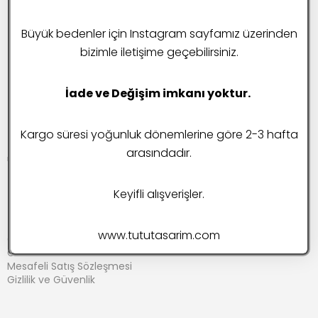
It seems we can’t find what you’re looking for.
Büyük bedenler için Instagram sayfamız üzerinden
Perhaps searching can help.
bizimle iletişime geçebilirsiniz.
İade ve Değişim imkanı yoktur.
Kargo süresi yoğunluk dönemlerine göre 2-3 hafta
arasındadır.
Tutu Tasarım
Keyifli alışverişler.
İletişim
www.tututasarim.com
Ödeme ve Teslimat
Geri Ödeme ve İade Politikası
Mesafeli Satış Sözleşmesi
Gizlilik ve Güvenlik